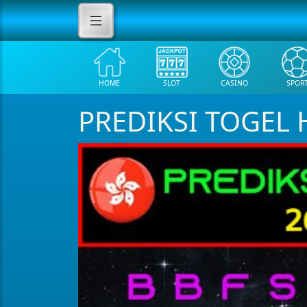
HOME
SLOT
CASINO
SPOR
PREDIKSI TOGEL