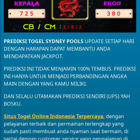
PREDIKSI TOGEL SYDNEY POOLS
UPDATE SETIAP HARI
DENGAN HARAPAN DAPAT MEMBANTU ANDA
MENDAPATKAN JACKPOT.
PREDIKSI INI TIDAK MENJAMIN 100% TEMBUS. PREDIKSI
INI HANYA UNTUK MENJADI PERBANDINGAN ANGKA
MAIN DENGAN YANG KAMU MILIKI.
DAN SELALU UTAMAKAN PREDIKSI SENDIRI (UPS) YAH
BOSKU.
Situs Togel Online Indonesia Terpercaya
, dengan
pelayanan terbaik dan permainan terlengkap yang
sudah pasti membuat anda nyaman saat bermain, di
sertai dengan customer service yang pengalaman di