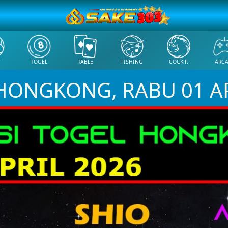
T
TOGEL
TABLE
FISHING
COCK F.
ARC
 HONGKONG, RABU 01 AP