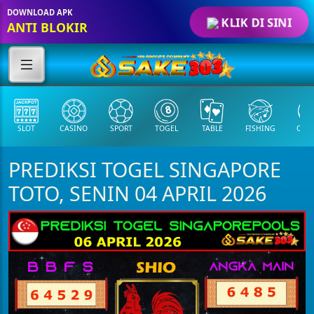
DOWNLOAD APK
KLIK DI SINI
ANTI BLOKIR
SLOT
CASINO
SPORT
TOGEL
TABLE
FISHING
COCK
PREDIKSI TOGEL SINGAPORE
TOTO, SENIN 04 APRIL 2026