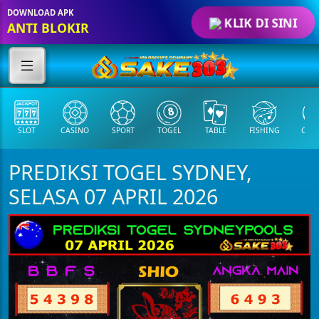
DOWNLOAD APK
KLIK DI SINI
ANTI BLOKIR
SLOT
CASINO
SPORT
TOGEL
TABLE
FISHING
COCK
PREDIKSI TOGEL SYDNEY,
SELASA 07 APRIL 2026