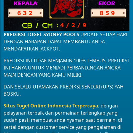
PREDIKSI TOGEL SYDNEY POOLS
UPDATE SETIAP HARI
DENGAN HARAPAN DAPAT MEMBANTU ANDA
MENDAPATKAN JACKPOT.
PREDIKSI INI TIDAK MENJAMIN 100% TEMBUS. PREDIKSI
INI HANYA UNTUK MENJADI PERBANDINGAN ANGKA
MAIN DENGAN YANG KAMU MILIKI.
DAN SELALU UTAMAKAN PREDIKSI SENDIRI (UPS) YAH
BOSKU.
Situs Togel Online Indonesia Terpercaya
, dengan
pelayanan terbaik dan permainan terlengkap yang
sudah pasti membuat anda nyaman saat bermain, di
sertai dengan customer service yang pengalaman di