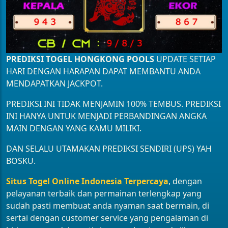
PREDIKSI TOGEL HONGKONG POOLS
UPDATE SETIAP
HARI DENGAN HARAPAN DAPAT MEMBANTU ANDA
MENDAPATKAN JACKPOT.
PREDIKSI INI TIDAK MENJAMIN 100% TEMBUS. PREDIKSI
INI HANYA UNTUK MENJADI PERBANDINGAN ANGKA
MAIN DENGAN YANG KAMU MILIKI.
DAN SELALU UTAMAKAN PREDIKSI SENDIRI (UPS) YAH
BOSKU.
Situs Togel Online Indonesia Terpercaya
, dengan
pelayanan terbaik dan permainan terlengkap yang
sudah pasti membuat anda nyaman saat bermain, di
sertai dengan customer service yang pengalaman di