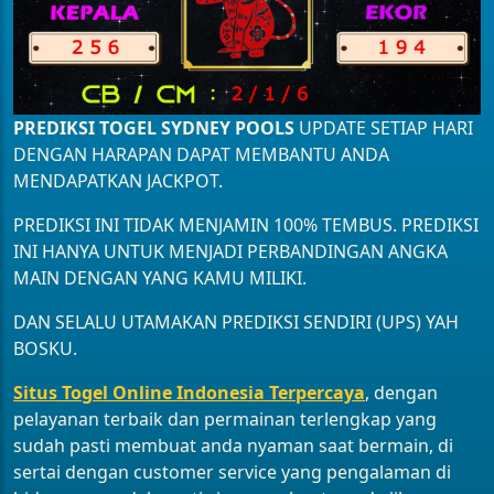
PREDIKSI TOGEL SYDNEY POOLS
UPDATE SETIAP HARI
DENGAN HARAPAN DAPAT MEMBANTU ANDA
MENDAPATKAN JACKPOT.
PREDIKSI INI TIDAK MENJAMIN 100% TEMBUS. PREDIKSI
INI HANYA UNTUK MENJADI PERBANDINGAN ANGKA
MAIN DENGAN YANG KAMU MILIKI.
DAN SELALU UTAMAKAN PREDIKSI SENDIRI (UPS) YAH
BOSKU.
Situs Togel Online Indonesia Terpercaya
, dengan
pelayanan terbaik dan permainan terlengkap yang
sudah pasti membuat anda nyaman saat bermain, di
sertai dengan customer service yang pengalaman di