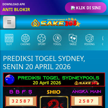
DOWNLOAD APK
KLIK DI SINI
ANTI BLOKIR
SLOT
CASINO
SPORT
TOGEL
TABLE
FISHING
COCK
PREDIKSI TOGEL SYDNEY,
SENIN 20 APRIL 2026