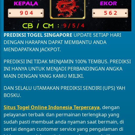
PREDIKSI TOGEL SINGAPORE
UPDATE SETIAP HARI
DENGAN HARAPAN DAPAT MEMBANTU ANDA
MENDAPATKAN JACKPOT.
PREDIKSI INI TIDAK MENJAMIN 100% TEMBUS. PREDIKSI
INI HANYA UNTUK MENJADI PERBANDINGAN ANGKA
MAIN DENGAN YANG KAMU MILIKI.
DAN SELALU UTAMAKAN PREDIKSI SENDIRI (UPS) YAH
BOSKU.
Situs Togel Online Indonesia Terpercaya
, dengan
pelayanan terbaik dan permainan terlengkap yang
sudah pasti membuat anda nyaman saat bermain, di
sertai dengan customer service yang pengalaman di