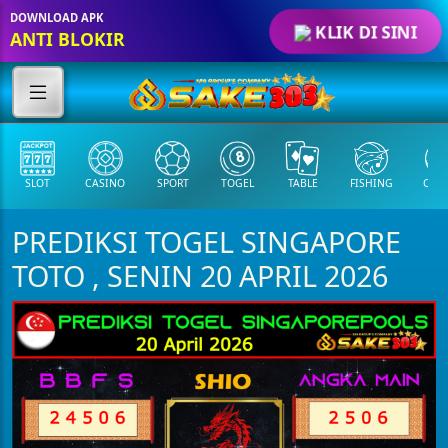
DOWNLOAD APK
KLIK DI SINI
ANTI BLOKIR
SLOT
CASINO
SPORT
TOGEL
TABLE
FISHING
COCK
PREDIKSI TOGEL SINGAPORE
TOTO , SENIN 20 APRIL 2026