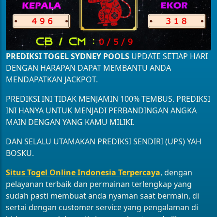
PREDIKSI TOGEL SYDNEY POOLS
UPDATE SETIAP HARI
DENGAN HARAPAN DAPAT MEMBANTU ANDA
MENDAPATKAN JACKPOT.
PREDIKSI INI TIDAK MENJAMIN 100% TEMBUS. PREDIKSI
INI HANYA UNTUK MENJADI PERBANDINGAN ANGKA
MAIN DENGAN YANG KAMU MILIKI.
DAN SELALU UTAMAKAN PREDIKSI SENDIRI (UPS) YAH
BOSKU.
Situs Togel Online Indonesia Terpercaya
, dengan
pelayanan terbaik dan permainan terlengkap yang
sudah pasti membuat anda nyaman saat bermain, di
sertai dengan customer service yang pengalaman di