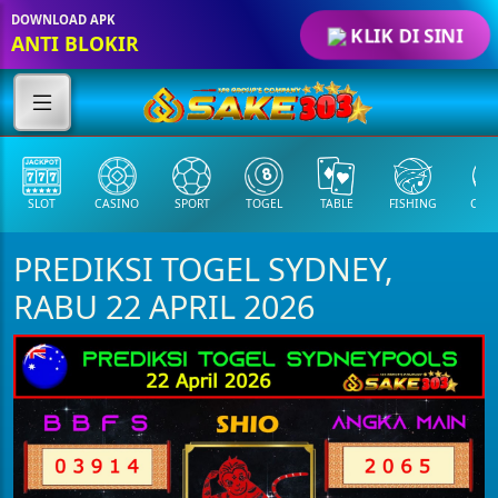
DOWNLOAD APK
KLIK DI SINI
ANTI BLOKIR
SLOT
CASINO
SPORT
TOGEL
TABLE
FISHING
COCK
PREDIKSI TOGEL SYDNEY,
RABU 22 APRIL 2026