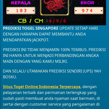
PREDIKSI TOGEL SINGAPORE
UPDATE SETIAP HARI
DENGAN HARAPAN DAPAT MEMBANTU ANDA
MENDAPATKAN JACKPOT.
PREDIKSI INI TIDAK MENJAMIN 100% TEMBUS. PREDIKSI
INI HANYA UNTUK MENJADI PERBANDINGAN ANGKA
MAIN DENGAN YANG KAMU MILIKI.
DAN SELALU UTAMAKAN PREDIKSI SENDIRI (UPS) YAH
BOSKU.
Situs Togel Online Indonesia Terpercaya
, dengan
pelayanan terbaik dan permainan terlengkap yang
sudah pasti membuat anda nyaman saat bermain, di
sertai dengan customer service yang pengalaman di