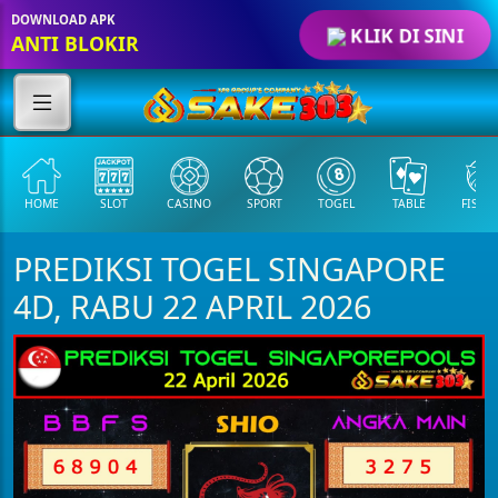
DOWNLOAD APK
KLIK DI SINI
ANTI BLOKIR
HOME
SLOT
CASINO
SPORT
TOGEL
TABLE
FISHI
PREDIKSI TOGEL SINGAPORE
4D, RABU 22 APRIL 2026