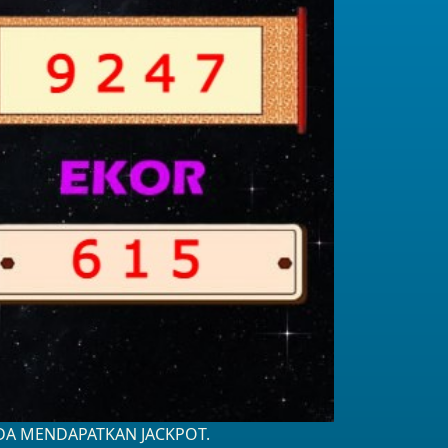
DA MENDAPATKAN JACKPOT.