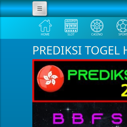
HOME
SLOT
CASINO
SPOR
PREDIKSI TOGEL 