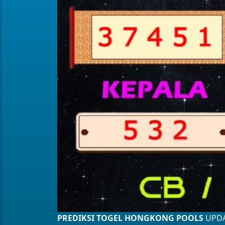
PREDIKSI TOGEL HONGKONG POOLS
UPDA