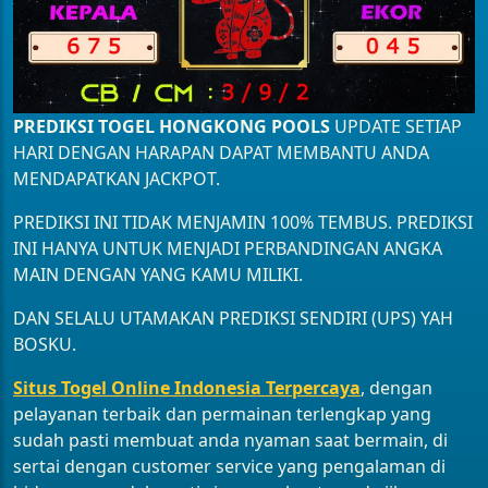
PREDIKSI TOGEL HONGKONG POOLS
UPDATE SETIAP
HARI DENGAN HARAPAN DAPAT MEMBANTU ANDA
MENDAPATKAN JACKPOT.
PREDIKSI INI TIDAK MENJAMIN 100% TEMBUS. PREDIKSI
INI HANYA UNTUK MENJADI PERBANDINGAN ANGKA
MAIN DENGAN YANG KAMU MILIKI.
DAN SELALU UTAMAKAN PREDIKSI SENDIRI (UPS) YAH
BOSKU.
Situs Togel Online Indonesia Terpercaya
, dengan
pelayanan terbaik dan permainan terlengkap yang
sudah pasti membuat anda nyaman saat bermain, di
sertai dengan customer service yang pengalaman di