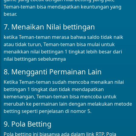
Teman-teman bisa mendapatkan keuntungan yang
besar.
7. Menaikan Nilai bettingan
ketika Teman-teman merasa bahwa saldo tidak naik
atau tidak turun, Teman-teman bisa mulai untuk
menaikkan nilai bettingan 1 tingkat lebih besar dari
nilai bettingan sebelumnya
8. Mengganti Permainan Lain
Ketika Teman-teman sudah mencoba menaikan nilai
bettingan 1 tingkat dan tidak mendapatkan
kemenangan, Teman-teman bisa mencoba untuk
merubah ke permainan lain dengan melakukan metode
betting seperti penjelasan di nomor 5.
9. Pola Betting
Pola betting ini biasanya ada dalam link RTP. Pola