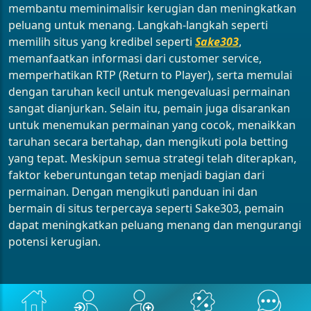
membantu meminimalisir kerugian dan meningkatkan
peluang untuk menang. Langkah-langkah seperti
memilih situs yang kredibel seperti
Sake303
,
memanfaatkan informasi dari customer service,
memperhatikan RTP (Return to Player), serta memulai
dengan taruhan kecil untuk mengevaluasi permainan
sangat dianjurkan. Selain itu, pemain juga disarankan
untuk menemukan permainan yang cocok, menaikkan
taruhan secara bertahap, dan mengikuti pola betting
yang tepat. Meskipun semua strategi telah diterapkan,
faktor keberuntungan tetap menjadi bagian dari
permainan. Dengan mengikuti panduan ini dan
bermain di situs terpercaya seperti Sake303, pemain
dapat meningkatkan peluang menang dan mengurangi
potensi kerugian.