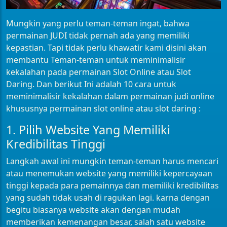
Mungkin yang perlu teman-teman ingat, bahwa
permainan JUDI tidak pernah ada yang memiliki
kepastian. Tapi tidak perlu khawatir kami disini akan
membantu Teman-teman untuk meminimalisir
kekalahan pada permainan Slot Online atau Slot
Daring. Dan berikut Ini adalah 10 cara untuk
meminimalisir kekalahan dalam permainan judi online
khususnya permainan slot online atau slot daring :
1. Pilih Website Yang Memiliki
Kredibilitas Tinggi
Langkah awal ini mungkin teman-teman harus mencari
atau menemukan website yang memiliki kepercayaan
tinggi kepada para pemainnya dan memiliki kredibilitas
yang sudah tidak usah di ragukan lagi. karna dengan
begitu biasanya website akan dengan mudah
memberikan kemenangan besar, salah satu website