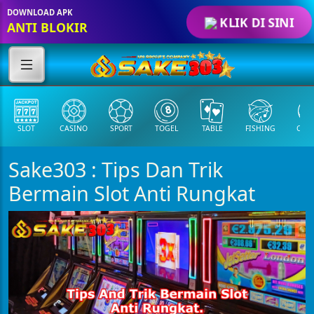
DOWNLOAD APK
KLIK DI SINI
ANTI BLOKIR
SLOT
CASINO
SPORT
TOGEL
TABLE
FISHING
COCK
Sake303 : Tips Dan Trik
Bermain Slot Anti Rungkat