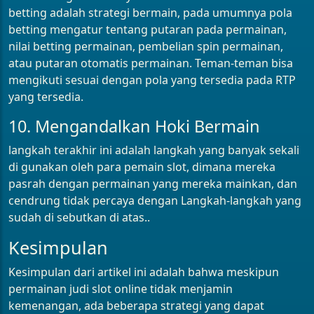
betting adalah strategi bermain, pada umumnya pola
betting mengatur tentang putaran pada permainan,
nilai betting permainan, pembelian spin permainan,
atau putaran otomatis permainan. Teman-teman bisa
mengikuti sesuai dengan pola yang tersedia pada RTP
yang tersedia.
10. Mengandalkan Hoki Bermain
langkah terakhir ini adalah langkah yang banyak sekali
di gunakan oleh para pemain slot, dimana mereka
pasrah dengan permainan yang mereka mainkan, dan
cendrung tidak percaya dengan Langkah-langkah yang
sudah di sebutkan di atas..
Kesimpulan
Kesimpulan dari artikel ini adalah bahwa meskipun
permainan judi slot online tidak menjamin
kemenangan, ada beberapa strategi yang dapat