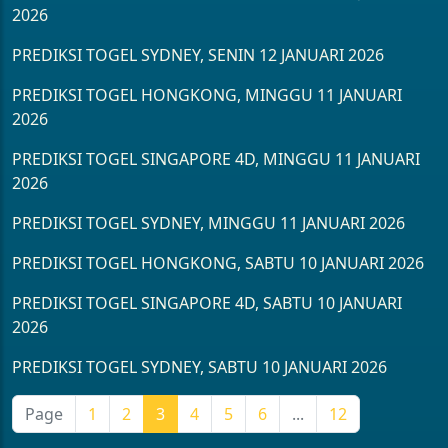
2026
PREDIKSI TOGEL SYDNEY, SENIN 12 JANUARI 2026
PREDIKSI TOGEL HONGKONG, MINGGU 11 JANUARI
2026
PREDIKSI TOGEL SINGAPORE 4D, MINGGU 11 JANUARI
2026
PREDIKSI TOGEL SYDNEY, MINGGU 11 JANUARI 2026
PREDIKSI TOGEL HONGKONG, SABTU 10 JANUARI 2026
PREDIKSI TOGEL SINGAPORE 4D, SABTU 10 JANUARI
2026
PREDIKSI TOGEL SYDNEY, SABTU 10 JANUARI 2026
Page
1
2
3
4
5
6
...
12