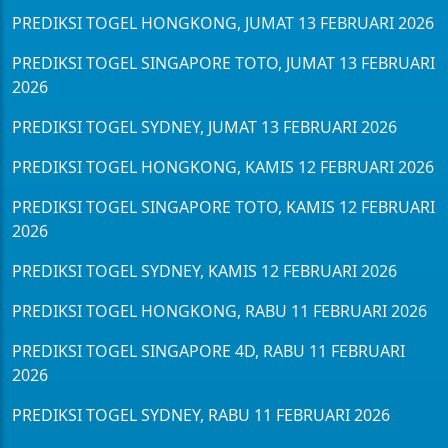
PREDIKSI TOGEL HONGKONG, JUMAT 13 FEBRUARI 2026
PREDIKSI TOGEL SINGAPORE TOTO, JUMAT 13 FEBRUARI
2026
PREDIKSI TOGEL SYDNEY, JUMAT 13 FEBRUARI 2026
PREDIKSI TOGEL HONGKONG, KAMIS 12 FEBRUARI 2026
PREDIKSI TOGEL SINGAPORE TOTO, KAMIS 12 FEBRUARI
2026
PREDIKSI TOGEL SYDNEY, KAMIS 12 FEBRUARI 2026
PREDIKSI TOGEL HONGKONG, RABU 11 FEBRUARI 2026
PREDIKSI TOGEL SINGAPORE 4D, RABU 11 FEBRUARI
2026
PREDIKSI TOGEL SYDNEY, RABU 11 FEBRUARI 2026