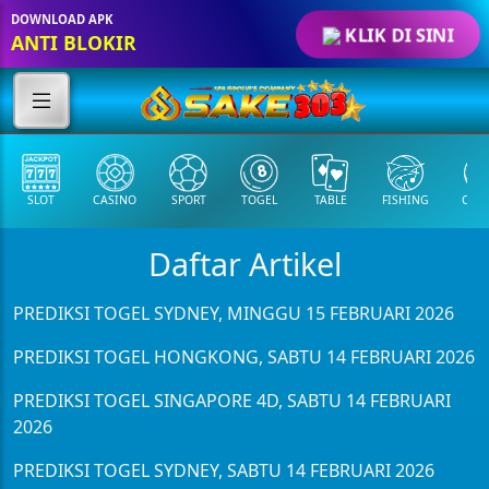
DOWNLOAD APK
KLIK DI SINI
ANTI BLOKIR
SLOT
CASINO
SPORT
TOGEL
TABLE
FISHING
COCK
Daftar Artikel
PREDIKSI TOGEL SYDNEY, MINGGU 15 FEBRUARI 2026
PREDIKSI TOGEL HONGKONG, SABTU 14 FEBRUARI 2026
PREDIKSI TOGEL SINGAPORE 4D, SABTU 14 FEBRUARI
2026
PREDIKSI TOGEL SYDNEY, SABTU 14 FEBRUARI 2026