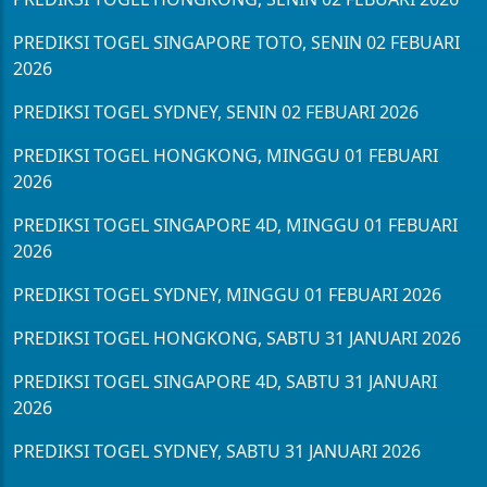
PREDIKSI TOGEL SINGAPORE TOTO, SENIN 02 FEBUARI
2026
PREDIKSI TOGEL SYDNEY, SENIN 02 FEBUARI 2026
PREDIKSI TOGEL HONGKONG, MINGGU 01 FEBUARI
2026
PREDIKSI TOGEL SINGAPORE 4D, MINGGU 01 FEBUARI
2026
PREDIKSI TOGEL SYDNEY, MINGGU 01 FEBUARI 2026
PREDIKSI TOGEL HONGKONG, SABTU 31 JANUARI 2026
PREDIKSI TOGEL SINGAPORE 4D, SABTU 31 JANUARI
2026
PREDIKSI TOGEL SYDNEY, SABTU 31 JANUARI 2026