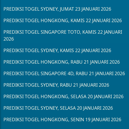
PREDIKSI TOGEL SYDNEY, JUMAT 23 JANUARI 2026
PREDIKSI TOGEL HONGKONG, KAMIS 22 JANUARI 2026
PREDIKSI TOGEL SINGAPORE TOTO, KAMIS 22 JANUARI
2026
PREDIKSI TOGEL SYDNEY, KAMIS 22 JANUARI 2026
PREDIKSI TOGEL HONGKONG, RABU 21 JANUARI 2026
PREDIKSI TOGEL SINGAPORE 4D, RABU 21 JANUARI 2026
PREDIKSI TOGEL SYDNEY, RABU 21 JANUARI 2026
PREDIKSI TOGEL HONGKONG, SELASA 20 JANUARI 2026
PREDIKSI TOGEL SYDNEY, SELASA 20 JANUARI 2026
PREDIKSI TOGEL HONGKONG, SENIN 19 JANUARI 2026