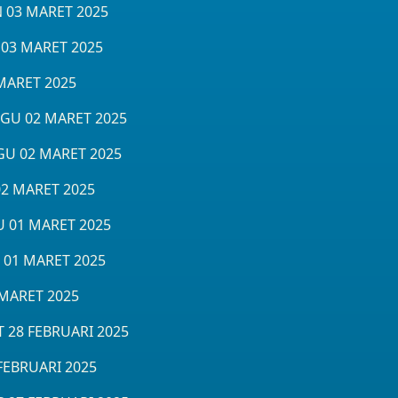
 03 MARET 2025
 03 MARET 2025
MARET 2025
GU 02 MARET 2025
GU 02 MARET 2025
2 MARET 2025
 01 MARET 2025
 01 MARET 2025
 MARET 2025
 28 FEBRUARI 2025
FEBRUARI 2025