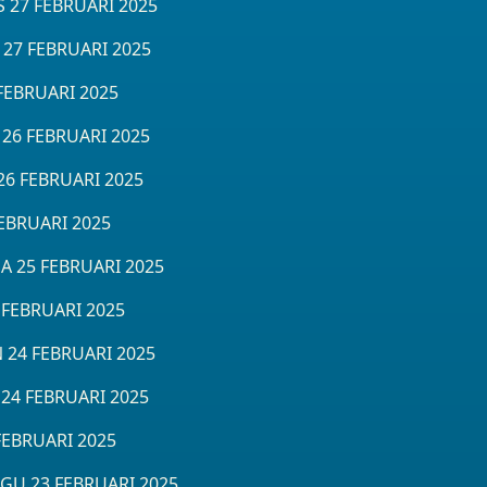
 27 FEBRUARI 2025
27 FEBRUARI 2025
FEBRUARI 2025
26 FEBRUARI 2025
26 FEBRUARI 2025
EBRUARI 2025
 25 FEBRUARI 2025
 FEBRUARI 2025
24 FEBRUARI 2025
24 FEBRUARI 2025
FEBRUARI 2025
U 23 FEBRUARI 2025