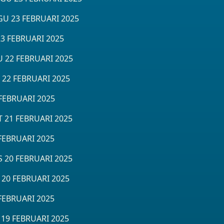
U 23 FEBRUARI 2025
3 FEBRUARI 2025
 22 FEBRUARI 2025
22 FEBRUARI 2025
FEBRUARI 2025
 21 FEBRUARI 2025
FEBRUARI 2025
 20 FEBRUARI 2025
20 FEBRUARI 2025
FEBRUARI 2025
19 FEBRUARI 2025