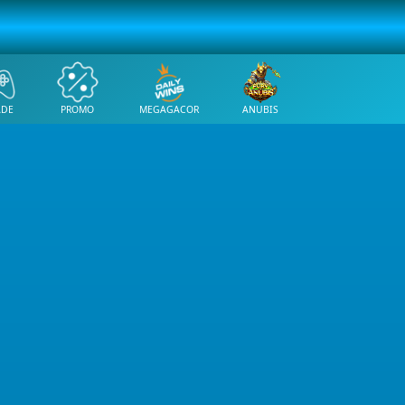
ADE
PROMO
MEGAGACOR
ANUBIS