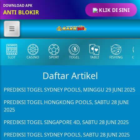
DOWNLOAD APK
KLIK DI SINI
ANTI BLOKIR
SLOT
CASINO
SPORT
TOGEL
TABLE
FISHING
COCK
Daftar Artikel
PREDIKSI TOGEL SYDNEY POOLS, MINGGU 29 JUNI 2025
PREDIKSI TOGEL HONGKONG POOLS, SABTU 28 JUNI
2025
PREDIKSI TOGEL SINGAPORE 4D, SABTU 28 JUNI 2025
PREDIKSI TOGEL SYDNEY POOLS, SABTU 28 JUNI 2025