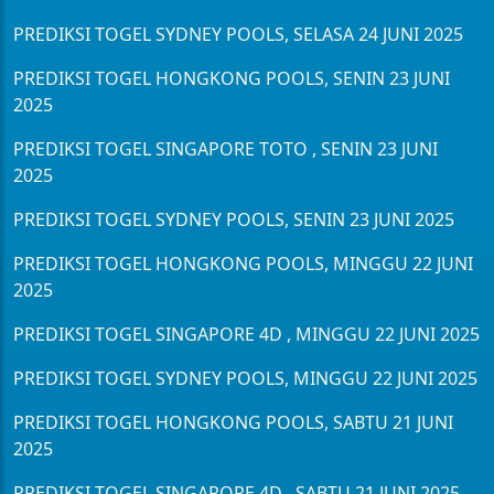
PREDIKSI TOGEL SYDNEY POOLS, SELASA 24 JUNI 2025
PREDIKSI TOGEL HONGKONG POOLS, SENIN 23 JUNI
2025
PREDIKSI TOGEL SINGAPORE TOTO , SENIN 23 JUNI
2025
PREDIKSI TOGEL SYDNEY POOLS, SENIN 23 JUNI 2025
PREDIKSI TOGEL HONGKONG POOLS, MINGGU 22 JUNI
2025
PREDIKSI TOGEL SINGAPORE 4D , MINGGU 22 JUNI 2025
PREDIKSI TOGEL SYDNEY POOLS, MINGGU 22 JUNI 2025
PREDIKSI TOGEL HONGKONG POOLS, SABTU 21 JUNI
2025
PREDIKSI TOGEL SINGAPORE 4D , SABTU 21 JUNI 2025