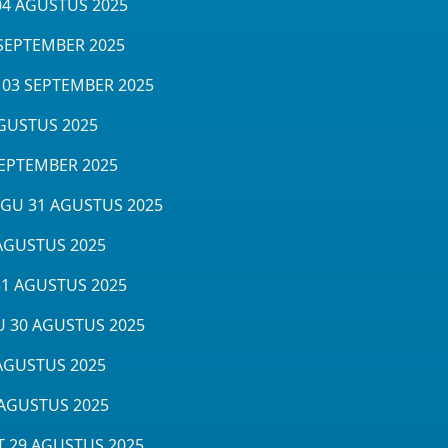
04 AGUSTUS 2025
 SEPTEMBER 2025
03 SEPTEMBER 2025
AGUSTUS 2025
SEPTEMBER 2025
GU 31 AGUSTUS 2025
 AGUSTUS 2025
31 AGUSTUS 2025
 30 AGUSTUS 2025
 AGUSTUS 2025
 AGUSTUS 2025
 29 AGUSTUS 2025