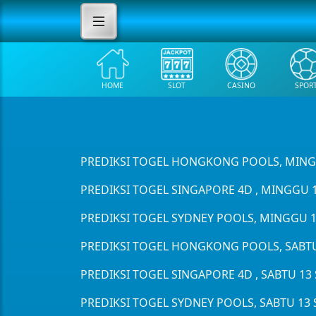
HOME
SLOT
CASINO
SPOR
PREDIKSI TOGEL HONGKONG POOLS, MING
PREDIKSI TOGEL SINGAPORE 4D , MINGGU 
PREDIKSI TOGEL SYDNEY POOLS, MINGGU 1
PREDIKSI TOGEL HONGKONG POOLS, SABTU
PREDIKSI TOGEL SINGAPORE 4D , SABTU 13
PREDIKSI TOGEL SYDNEY POOLS, SABTU 13