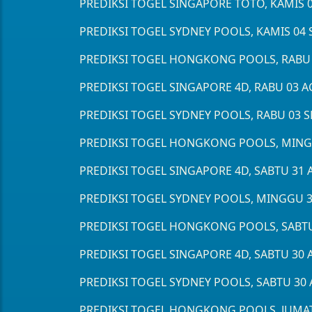
PREDIKSI TOGEL SINGAPORE TOTO, KAMIS 
PREDIKSI TOGEL SYDNEY POOLS, KAMIS 04
PREDIKSI TOGEL HONGKONG POOLS, RABU 
PREDIKSI TOGEL SINGAPORE 4D, RABU 03 
PREDIKSI TOGEL SYDNEY POOLS, RABU 03 
PREDIKSI TOGEL HONGKONG POOLS, MING
PREDIKSI TOGEL SINGAPORE 4D, SABTU 31
PREDIKSI TOGEL SYDNEY POOLS, MINGGU 
PREDIKSI TOGEL HONGKONG POOLS, SABTU
PREDIKSI TOGEL SINGAPORE 4D, SABTU 30
PREDIKSI TOGEL SYDNEY POOLS, SABTU 30
PREDIKSI TOGEL HONGKONG POOLS, JUMAT