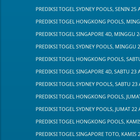
PREDIKSI TOGEL SYDNEY POOLS, SENIN 25
PREDIKSI TOGEL HONGKONG POOLS, MING
PREDIKSI TOGEL SINGAPORE 4D, MINGGU 2
PREDIKSI TOGEL SYDNEY POOLS, MINGGU 
PREDIKSI TOGEL HONGKONG POOLS, SABTU
PREDIKSI TOGEL SINGAPORE 4D, SABTU 23
PREDIKSI TOGEL SYDNEY POOLS, SABTU 23
PREDIKSI TOGEL HONGKONG POOLS, JUMAT
PREDIKSI TOGEL SYDNEY POOLS, JUMAT 22
PREDIKSI TOGEL HONGKONG POOLS, KAMIS
PREDIKSI TOGEL SINGAPORE TOTO, KAMIS 