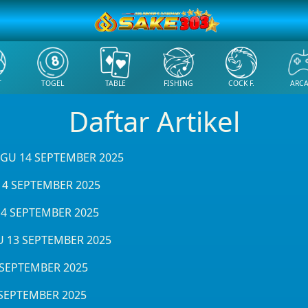
T
TOGEL
TABLE
FISHING
COCK F.
ARC
Daftar Artikel
GU 14 SEPTEMBER 2025
14 SEPTEMBER 2025
4 SEPTEMBER 2025
 13 SEPTEMBER 2025
 SEPTEMBER 2025
 SEPTEMBER 2025