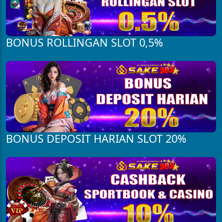
BONUS ROLLINGAN SLOT 0,5%
BONUS DEPOSIT HARIAN SLOT 20%