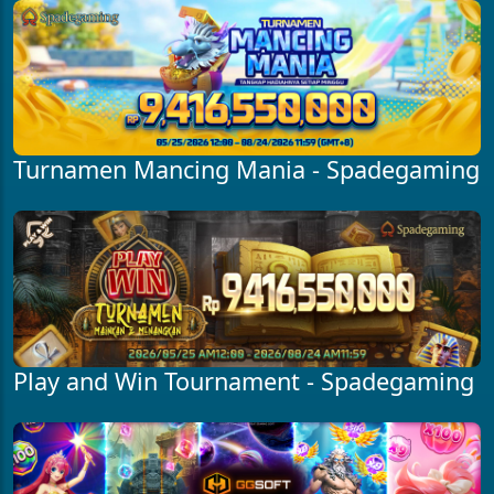
Turnamen Mancing Mania - Spadegaming
Play and Win Tournament - Spadegaming