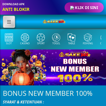
DOWNLOAD APK
KLIK DI SINI
ANTI BLOKIR
SLOT
CASINO
SPORT
TOGEL
TABLE
FISHING
COCK
BONUS NEW MEMBER 100%
SYARAT & KETENTUAN :