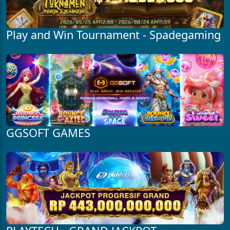
Play and Win Tournament - Spadegaming
GGSOFT GAMES