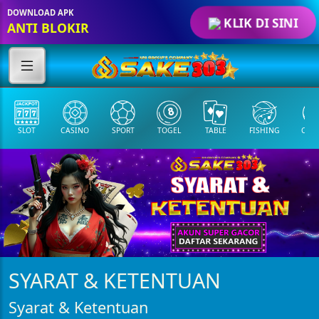
DOWNLOAD APK
KLIK DI SINI
ANTI BLOKIR
SLOT
CASINO
SPORT
TOGEL
TABLE
FISHING
COCK
SYARAT & KETENTUAN
Syarat & Ketentuan